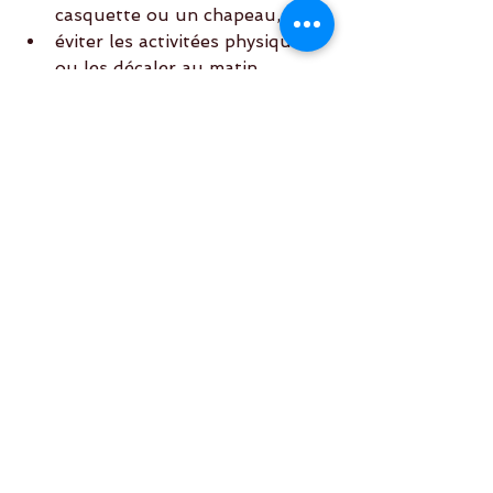
casquette ou un chapeau,
éviter les activitées physiques, 
ou les décaler au matin,
adapter son planning à la 
baisse.
Mots-clés :
assemblée générale
Événement
Soirée