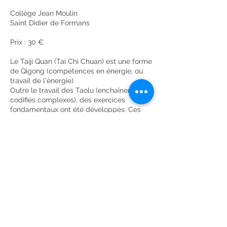
Collège Jean Moulin
Saint Didier de Formans
Prix : 30 €
Le Taiji Quan (Tai Chi Chuan) est une forme
de Qigong (compétences en énergie, ou
travail de l'énergie).
Outre le travail des Taolu (enchaînements
codifiés complexes), des exercices
fondamentaux ont été développés. Ces
exercices plus simples sont appelés "Taiji-
Qigong" (Travail de l'énergie du Tai Chi
Chuan) et servent à la fois de support de
progression pour les débutants ainsi qu'au
développement d'un travail de fond avant
sa transposition dans les enchaînements
Coordonnées