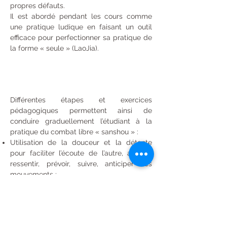
propres défauts.
Il est abordé pendant les cours comme
une pratique ludique en faisant un outil
efficace pour perfectionner sa pratique de
la forme « seule » (LaoJia).
Différentes étapes et exercices
pédagogiques permettent ainsi de
conduire graduellement l’étudiant à la
pratique du combat libre « sanshou » :
Utilisation de la douceur et la détente
pour faciliter l’écoute de l’autre, afin de
ressentir, prévoir, suivre, anticiper ses
mouvements ;
Utilisation de la force de l’autre contre lui,
sans s’opposer directement à cette force ;
Utilisation des 8 techniques (BA MEN) ;
Déplacements à pas fixes, à pas mobiles,